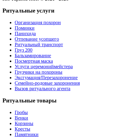
Ритуальные услуги
Организация похорон
Поминки
Панихида
Отпевание усопшего
Ритуальный транспорт
Груз 200
Бальзамирование
Посмертная маска
Услуги церемониймейстера
Грузчики на похороны
Эксгумация/Перезахоронение
Семейно-родовые захоронения
Вызов ритуального агента
Ритуальные товары
Гробы
Венки
Корзины
Кресты
Памятники