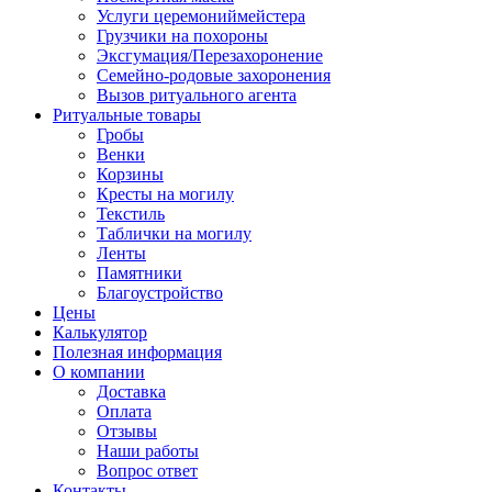
Услуги церемониймейстера
Грузчики на похороны
Эксгумация/Перезахоронение
Семейно-родовые захоронения
Вызов ритуального агента
Ритуальные товары
Гробы
Венки
Корзины
Кресты на могилу
Текстиль
Таблички на могилу
Ленты
Памятники
Благоустройство
Цены
Калькулятор
Полезная информация
О компании
Доставка
Оплата
Отзывы
Наши работы
Вопрос ответ
Контакты