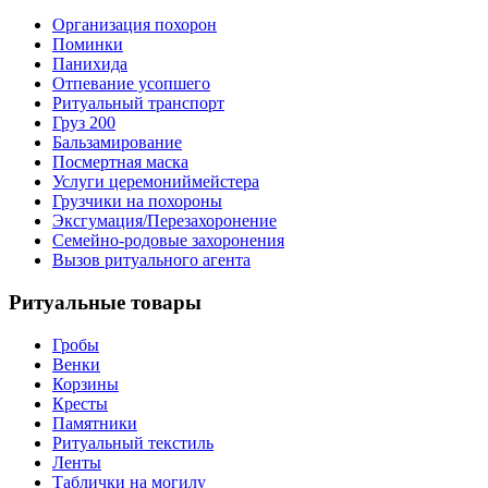
Организация похорон
Поминки
Панихида
Отпевание усопшего
Ритуальный транспорт
Груз 200
Бальзамирование
Посмертная маска
Услуги церемониймейстера
Грузчики на похороны
Эксгумация/Перезахоронение
Семейно-родовые захоронения
Вызов ритуального агента
Ритуальные товары
Гробы
Венки
Корзины
Кресты
Памятники
Ритуальный текстиль
Ленты
Таблички на могилу