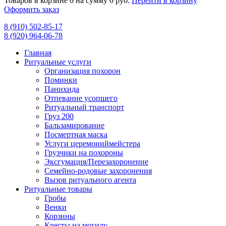
Товаров в корзине
0
на сумму
0 руб.
Перейти в корзину
Оформить заказ
8 (910) 502-85-17
8 (920) 964-06-78
Главная
Ритуальные услуги
Организация похорон
Поминки
Панихида
Отпевание усопшего
Ритуальный транспорт
Груз 200
Бальзамирование
Посмертная маска
Услуги церемониймейстера
Грузчики на похороны
Эксгумация/Перезахоронение
Семейно-родовые захоронения
Вызов ритуального агента
Ритуальные товары
Гробы
Венки
Корзины
Кресты на могилу