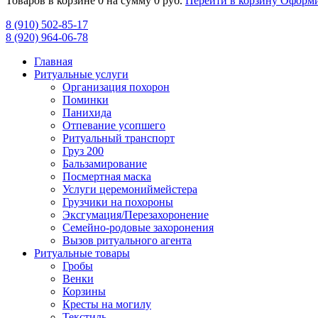
Товаров в корзине
0
на сумму
0 руб.
Перейти в корзину
Оформи
8 (910) 502-85-17
8 (920) 964-06-78
Главная
Ритуальные услуги
Организация похорон
Поминки
Панихида
Отпевание усопшего
Ритуальный транспорт
Груз 200
Бальзамирование
Посмертная маска
Услуги церемониймейстера
Грузчики на похороны
Эксгумация/Перезахоронение
Семейно-родовые захоронения
Вызов ритуального агента
Ритуальные товары
Гробы
Венки
Корзины
Кресты на могилу
Текстиль