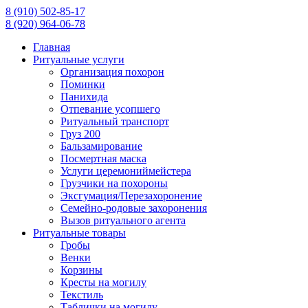
8 (910) 502-85-17
8 (920) 964-06-78
Главная
Ритуальные услуги
Организация похорон
Поминки
Панихида
Отпевание усопшего
Ритуальный транспорт
Груз 200
Бальзамирование
Посмертная маска
Услуги церемониймейстера
Грузчики на похороны
Эксгумация/Перезахоронение
Семейно-родовые захоронения
Вызов ритуального агента
Ритуальные товары
Гробы
Венки
Корзины
Кресты на могилу
Текстиль
Таблички на могилу