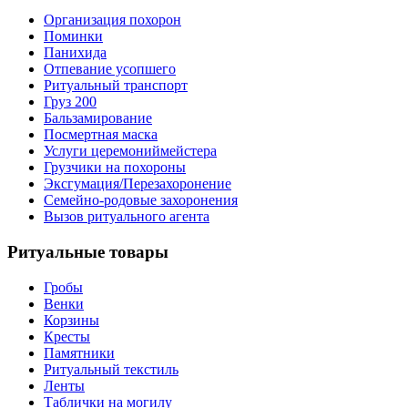
Организация похорон
Поминки
Панихида
Отпевание усопшего
Ритуальный транспорт
Груз 200
Бальзамирование
Посмертная маска
Услуги церемониймейстера
Грузчики на похороны
Эксгумация/Перезахоронение
Семейно-родовые захоронения
Вызов ритуального агента
Ритуальные товары
Гробы
Венки
Корзины
Кресты
Памятники
Ритуальный текстиль
Ленты
Таблички на могилу