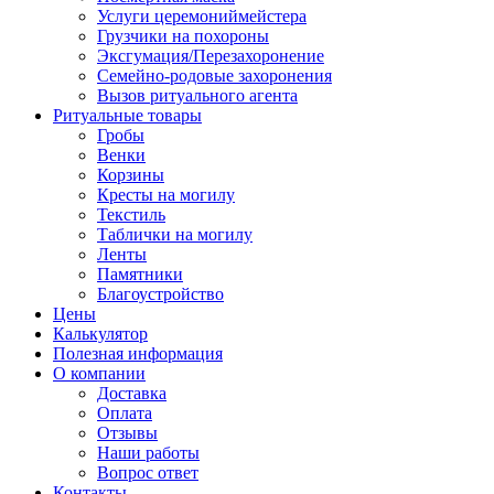
Услуги церемониймейстера
Грузчики на похороны
Эксгумация/Перезахоронение
Семейно-родовые захоронения
Вызов ритуального агента
Ритуальные товары
Гробы
Венки
Корзины
Кресты на могилу
Текстиль
Таблички на могилу
Ленты
Памятники
Благоустройство
Цены
Калькулятор
Полезная информация
О компании
Доставка
Оплата
Отзывы
Наши работы
Вопрос ответ
Контакты