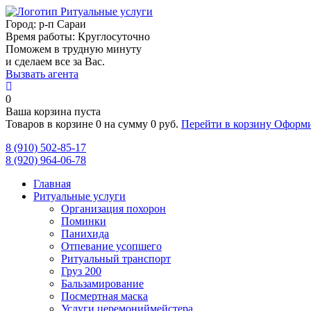
Город:
р-п Сараи
Время работы:
Круглосуточно
Поможем в трудную минуту
и сделаем все за Вас.
Вызвать агента
0
Ваша корзина пуста
Товаров в корзине
0
на сумму
0 руб.
Перейти в корзину
Оформи
8 (910) 502-85-17
8 (920) 964-06-78
Главная
Ритуальные услуги
Организация похорон
Поминки
Панихида
Отпевание усопшего
Ритуальный транспорт
Груз 200
Бальзамирование
Посмертная маска
Услуги церемониймейстера