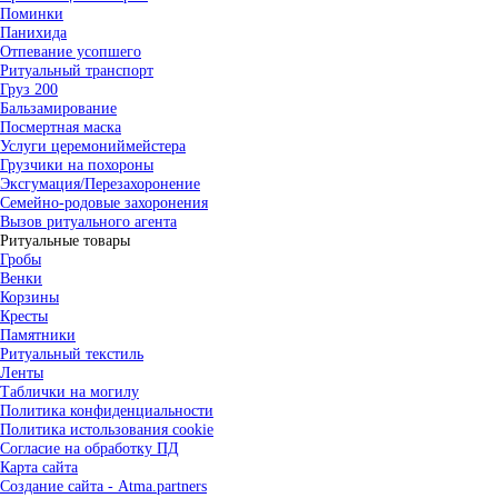
Поминки
Панихида
Отпевание усопшего
Ритуальный транспорт
Груз 200
Бальзамирование
Посмертная маска
Услуги церемониймейстера
Грузчики на похороны
Эксгумация/Перезахоронение
Семейно-родовые захоронения
Вызов ритуального агента
Ритуальные товары
Гробы
Венки
Корзины
Кресты
Памятники
Ритуальный текстиль
Ленты
Таблички на могилу
Политика конфиденциальности
Политика истользования cookie
Согласие на обработку ПД
Карта сайта
Создание сайта - Atma.partners