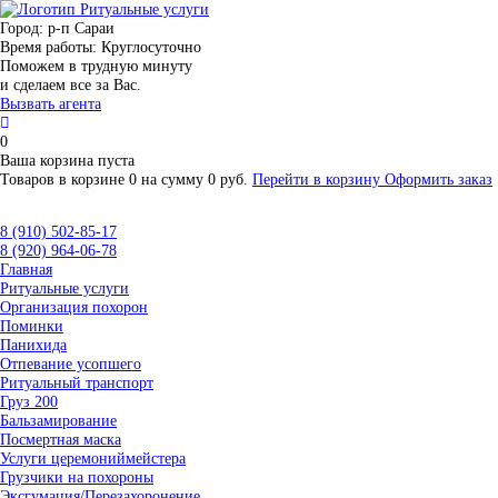
Город:
р-п Сараи
Время работы:
Круглосуточно
Поможем в трудную минуту
и сделаем все за Вас.
Вызвать агента
0
Ваша корзина пуста
Товаров в корзине
0
на сумму
0 руб.
Перейти в корзину
Оформить заказ
8 (910) 502-85-17
8 (920) 964-06-78
Главная
Ритуальные услуги
Организация похорон
Поминки
Панихида
Отпевание усопшего
Ритуальный транспорт
Груз 200
Бальзамирование
Посмертная маска
Услуги церемониймейстера
Грузчики на похороны
Эксгумация/Перезахоронение