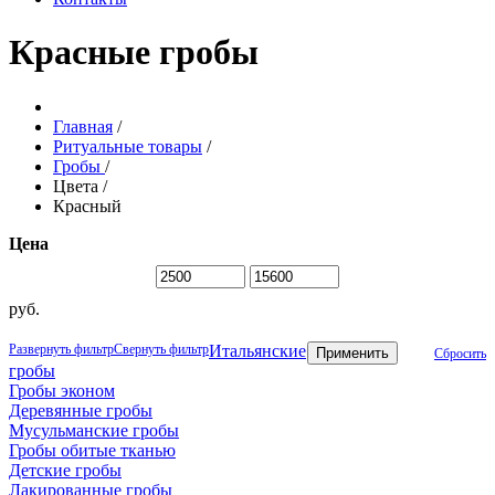
Красные гробы
Главная
/
Ритуальные товары
/
Гробы
/
Цвета
/
Красный
Цена
руб.
Развернуть фильтр
Свернуть фильтр
Итальянские
Применить
Сбросить
гробы
Гробы эконом
Деревянные гробы
Мусульманские гробы
Гробы обитые тканью
Детские гробы
Лакированные гробы