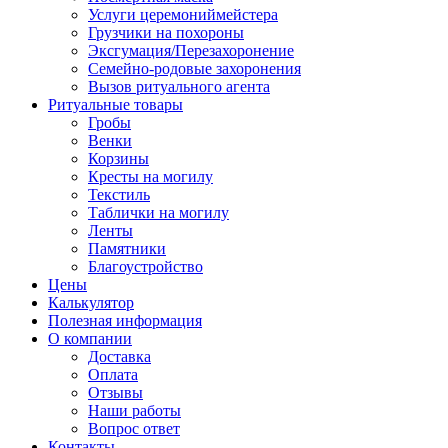
Услуги церемониймейстера
Грузчики на похороны
Эксгумация/Перезахоронение
Семейно-родовые захоронения
Вызов ритуального агента
Ритуальные товары
Гробы
Венки
Корзины
Кресты на могилу
Текстиль
Таблички на могилу
Ленты
Памятники
Благоустройство
Цены
Калькулятор
Полезная информация
О компании
Доставка
Оплата
Отзывы
Наши работы
Вопрос ответ
Контакты